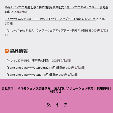
あなたとドコモ 新着記事：持続可能な農業を支える。ドコモのAI・ロボット開発最
前線
2026年8月5日
「arrows We2 Plus F-51E」のソフトウェアアップデート情報のお知らせ
2026年7
月28日
「arrows Alpha F-51F」のソフトウェアアップデート情報のお知らせ
2026年7月28
日
製品情報
「moto g37 M-51G」事前予約開始！
2026年7月24日
「Samsung Galaxy Watch Ultra2」8月7日発売
2026年7月23日
「Samsung Galaxy Watch9」8月7日発売
2026年7月23日
会社案内
ドコモショップ店舗情報
法人向けソリューション事業
採用情報
お問合せ
RSS
Facebook
Instagram