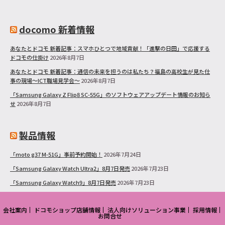
docomo 新着情報
あなたとドコモ 新着記事：スマホひとつで地域貢献！「進撃の日田」で応援する
ドコモの仕掛け
2026年8月7日
あなたとドコモ 新着記事：通信の未来を担うのは私たち？福島の高校生が見た仕
事の現場～ICT職場見学会～
2026年8月7日
「Samsung Galaxy Z Flip8 SC-55G」のソフトウェアアップデート情報のお知ら
せ
2026年8月7日
製品情報
「moto g37 M-51G」事前予約開始！
2026年7月24日
「Samsung Galaxy Watch Ultra2」8月7日発売
2026年7月23日
「Samsung Galaxy Watch9」8月7日発売
2026年7月23日
会社案内
ドコモショップ店舗情報
法人向けソリューション事業
採用情報
お問合せ