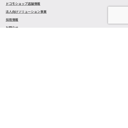
ドコモショップ店舗情報
法人向けソリューション事業
採用情報
お問合せ
関連会社
戎屋
株式会社 大竹組
Dog Boutique & salon Lou Lou
Apex Tokyo
docomo 新着情報
あなたとドコモ 新着記事：スマホひとつで地域貢献！「進撃の日田」で応援する
ドコモの仕掛け
2026年8月7日
あなたとドコモ 新着記事：通信の未来を担うのは私たち？福島の高校生が見た仕