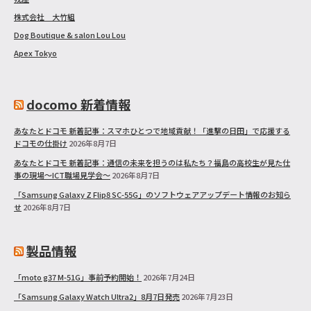
株式会社 大竹組
Dog Boutique & salon Lou Lou
Apex Tokyo
docomo 新着情報
あなたとドコモ 新着記事：スマホひとつで地域貢献！「進撃の日田」で応援する
ドコモの仕掛け
2026年8月7日
あなたとドコモ 新着記事：通信の未来を担うのは私たち？福島の高校生が見た仕
事の現場～ICT職場見学会～
2026年8月7日
「Samsung Galaxy Z Flip8 SC-55G」のソフトウェアアップデート情報のお知ら
せ
2026年8月7日
製品情報
「moto g37 M-51G」事前予約開始！
2026年7月24日
「Samsung Galaxy Watch Ultra2」8月7日発売
2026年7月23日