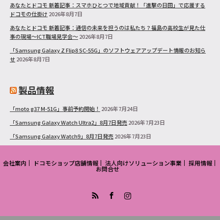
あなたとドコモ 新着記事：スマホひとつで地域貢献！「進撃の日田」で応援する
ドコモの仕掛け
2026年8月7日
あなたとドコモ 新着記事：通信の未来を担うのは私たち？福島の高校生が見た仕
事の現場～ICT職場見学会～
2026年8月7日
「Samsung Galaxy Z Flip8 SC-55G」のソフトウェアアップデート情報のお知ら
せ
2026年8月7日
製品情報
「moto g37 M-51G」事前予約開始！
2026年7月24日
「Samsung Galaxy Watch Ultra2」8月7日発売
2026年7月23日
「Samsung Galaxy Watch9」8月7日発売
2026年7月23日
会社案内
ドコモショップ店舗情報
法人向けソリューション事業
採用情報
お問合せ
RSS
Facebook
Instagram