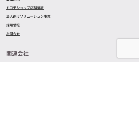
ドコモショップ店舗情報
法人向けソリューション事業
採用情報
お問合せ
関連会社
戎屋
株式会社 大竹組
Dog Boutique & salon Lou Lou
Apex Tokyo
docomo 新着情報
あなたとドコモ 新着記事：持続可能な農業を支える。ドコモのAI・ロボット開発最
前線
2026年8月5日