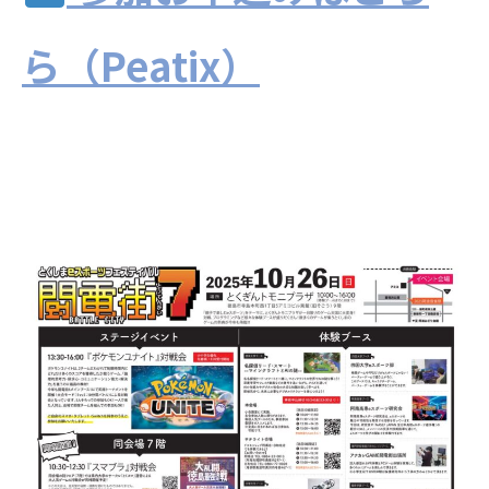
ら（Peatix）