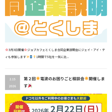
3月3日開催
ジョブカフェとくしま合同企業説明会にジェイ・アイ・テ
ィも参加します
1時間で5社を一気に比...
第２回
電波のお困りごと相談会
開催しま
2.15
す
2026