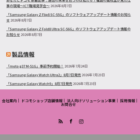
事の現場～ICT職場見学会～
2026年8月7日
「Samsung Galaxy Z Flip8 SC-55G」のソフトウェアアップデート情報のお知ら
せ
2026年8月7日
「Samsung Galaxy Z Fold8 Ultra SC-56G」のソフトウェアアップデート情報の
お知らせ
2026年8月7日
製品情報
「moto g37 M-51G」事前予約開始！
2026年7月24日
「Samsung Galaxy Watch Ultra2」8月7日発売
2026年7月23日
「Samsung Galaxy Watch9」8月7日発売
2026年7月23日
会社案内
ドコモショップ店舗情報
法人向けソリューション事業
採用情報
お問合せ
RSS
Facebook
Instagram