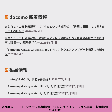
docomo 新着情報
あなたとドコモ 新着記事：スマホひとつで地域貢献！「進撃の日田」で応援する
ドコモの仕掛け
2026年8月7日
あなたとドコモ 新着記事：通信の未来を担うのは私たち？福島の高校生が見た仕
事の現場～ICT職場見学会～
2026年8月7日
「Samsung Galaxy Z Flip8 SC-55G」のソフトウェアアップデート情報のお知ら
せ
2026年8月7日
製品情報
「moto g37 M-51G」事前予約開始！
2026年7月24日
「Samsung Galaxy Watch Ultra2」8月7日発売
2026年7月23日
「Samsung Galaxy Watch9」8月7日発売
2026年7月23日
会社案内
ドコモショップ店舗情報
法人向けソリューション事業
採用情報
お問合せ