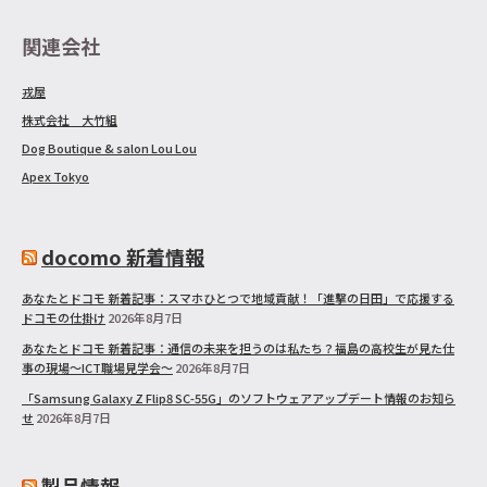
関連会社
戎屋
株式会社 大竹組
Dog Boutique & salon Lou Lou
Apex Tokyo
docomo 新着情報
あなたとドコモ 新着記事：スマホひとつで地域貢献！「進撃の日田」で応援する
ドコモの仕掛け
2026年8月7日
あなたとドコモ 新着記事：通信の未来を担うのは私たち？福島の高校生が見た仕
事の現場～ICT職場見学会～
2026年8月7日
「Samsung Galaxy Z Flip8 SC-55G」のソフトウェアアップデート情報のお知ら
せ
2026年8月7日
製品情報