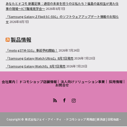
あなたとドコモ 新着記事：通信の未来を担うのは私たち？福島の高校生が見た仕
事の現場～ICT職場見学会～
2026年8月7日
「Samsung Galaxy Z Flip8 SC-55G」のソフトウェアアップデート情報のお知ら
せ
2026年8月7日
製品情報
「moto g37 M-51G」事前予約開始！
2026年7月24日
「Samsung Galaxy Watch Ultra2」8月7日発売
2026年7月23日
「Samsung Galaxy Watch9」8月7日発売
2026年7月23日
会社案内
ドコモショップ店舗情報
法人向けソリューション事業
採用情報
お問合せ
RSS
Facebook
Instagram
Copyright ©
株式会社ジェイ・アイ・ティ - ドコモショップ 阿南店 | 新浜店 | 日和佐店 –