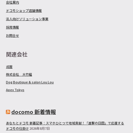
会社案内
ドコモショップ店舗情報
法人向けソリューション事業
採用情報
お問合せ
関連会社
戎屋
株式会社 大竹組
Dog Boutique & salon Lou Lou
Apex Tokyo
docomo 新着情報
あなたとドコモ 新着記事：スマホひとつで地域貢献！「進撃の日田」で応援する
ドコモの仕掛け
2026年8月7日