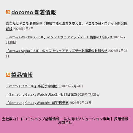
docomo 新着情報
あなたとドコモ 新着記事：持続可能な農業を支える。ドコモのAI・ロボット開発最
前線
2026年8月5日
「arrows We2 Plus F-51E」のソフトウェアアップデート情報のお知らせ
2026年7
月28日
「arrows Alpha F-51F」のソフトウェアアップデート情報のお知らせ
2026年7月28
日
製品情報
「moto g37 M-51G」事前予約開始！
2026年7月24日
「Samsung Galaxy Watch Ultra2」8月7日発売
2026年7月23日
「Samsung Galaxy Watch9」8月7日発売
2026年7月23日
会社案内
ドコモショップ店舗情報
法人向けソリューション事業
採用情報
お問合せ