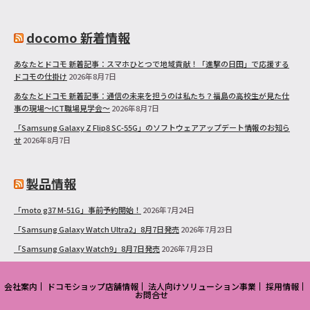
docomo 新着情報
あなたとドコモ 新着記事：スマホひとつで地域貢献！「進撃の日田」で応援する
ドコモの仕掛け
2026年8月7日
あなたとドコモ 新着記事：通信の未来を担うのは私たち？福島の高校生が見た仕
事の現場～ICT職場見学会～
2026年8月7日
「Samsung Galaxy Z Flip8 SC-55G」のソフトウェアアップデート情報のお知ら
せ
2026年8月7日
製品情報
「moto g37 M-51G」事前予約開始！
2026年7月24日
「Samsung Galaxy Watch Ultra2」8月7日発売
2026年7月23日
「Samsung Galaxy Watch9」8月7日発売
2026年7月23日
会社案内
ドコモショップ店舗情報
法人向けソリューション事業
採用情報
お問合せ