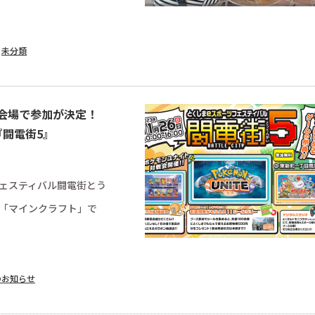
,
未分類
会場で参加が決定！
『闘電街5』
ェスティバル闘電街とう
「マインクラフト」で
のお知らせ