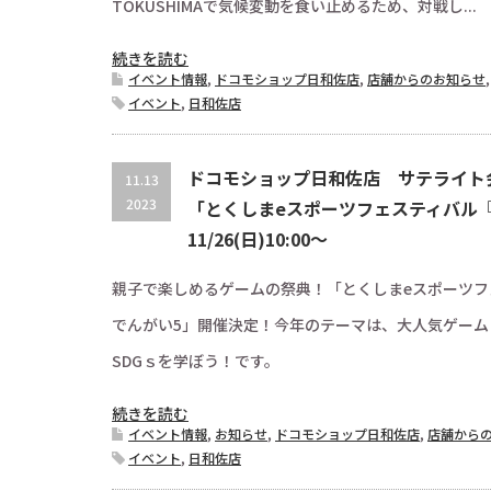
TOKUSHIMAで気候変動を食い止めるため、対戦し...
続きを読む
イベント情報
,
ドコモショップ日和佐店
,
店舗からのお知らせ
イベント
,
日和佐店
ドコモショップ日和佐店 サテライト
11.13
2023
「とくしまeスポーツフェスティバル
11/26(日)10:00〜
親子で楽しめるゲームの祭典！「とくしまeスポーツフ
でんがい5」開催決定！今年のテーマは、大人気ゲーム
SDGｓを学ぼう！です。
続きを読む
イベント情報
,
お知らせ
,
ドコモショップ日和佐店
,
店舗から
イベント
,
日和佐店